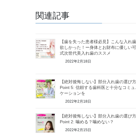
関連記事
【歯を失った患者様必見】こんな入れ
欲しかった！ー身体とお財布に優しい
式次世代美入れ歯のススメ
2022年2月18日
【絶対後悔しない】部分入れ歯の選び
Point 5: 信頼する歯科医と十分なコミ
ケーションを
2022年2月18日
【絶対後悔しない】部分入れ歯の選び
Point 2: 噛める？噛めない？
2022年2月15日