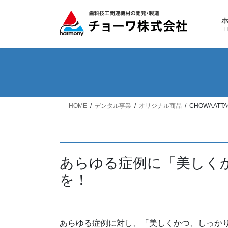
コ
ナ
ン
ビ
テ
ゲ
ン
ー
ツ
シ
へ
ョ
ス
ン
キ
に
ッ
移
HOME
デンタル事業
オリジナル商品
CHOWA ATTA
プ
動
あらゆる症例に「美しく
を！
あらゆる症例に対し、「美しくかつ、しっか