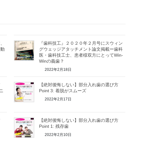
歯、
『歯科技工』２０２０年２月号にスウィン
可動
グウェッジアタッチメント論文掲載ー歯科
医・歯科技工士、患者様双方にとってWin-
Winの義歯？
2022年2月18日
方
【絶対後悔しない】部分入れ歯の選び方
ュニ
Point 3: 着脱がスムーズ
2022年2月17日
方
【絶対後悔しない】部分入れ歯の選び方
Point 1: 残存歯
2022年2月10日