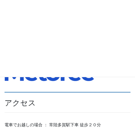
適格請求書発行事業者登録番号
T7-0500-0102-3377
※ 弊社はインボイス制度に対応しております。
メディア掲載事例
アクセス
電車でお越しの場合 ： 常陸多賀駅下車 徒歩２０分