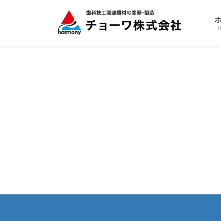
コ
ナ
ン
ビ
テ
ゲ
ン
ー
ツ
シ
へ
ョ
ス
ン
キ
に
ッ
移
プ
動