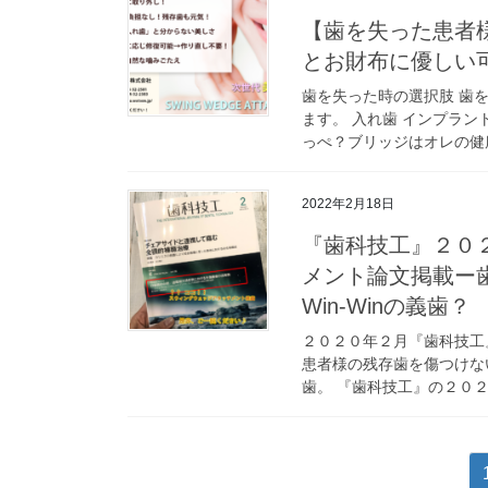
【歯を失った患者
とお財布に優しい
歯を失った時の選択肢 歯
ます。 入れ歯 インプラン
っぺ？ブリッジはオレの健康
2022年2月18日
『歯科技工』２０
メント論文掲載ー
Win-Winの義歯？
２０２０年２月『歯科技工
患者様の残存歯を傷つけな
歯。 『歯科技工』の２０２
投