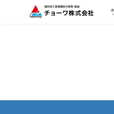
コ
ナ
ン
ビ
テ
ゲ
ン
ー
ツ
シ
へ
ョ
ス
ン
キ
に
ッ
移
プ
動