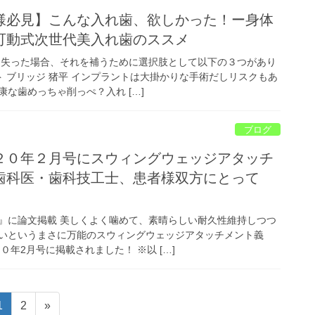
様必見】こんな入れ歯、欲しかった！ー身体
可動式次世代美入れ歯のススメ
を失った場合、それを補うために選択肢として以下の３つがあり
ト ブリッジ 猪平 インプラントは大掛かりな手術だしリスクもあ
な歯めっちゃ削っぺ？入れ […]
ブログ
２０年２月号にスウィングウェッジアタッチ
歯科医・歯科技工士、患者様双方にとって
』に論文掲載 美しくよく噛めて、素晴らしい耐久性維持しつつ
いというまさに万能のスウィングウェッジアタッチメント義
０年2月号に掲載されました！ ※以 […]
固
固
1
2
»