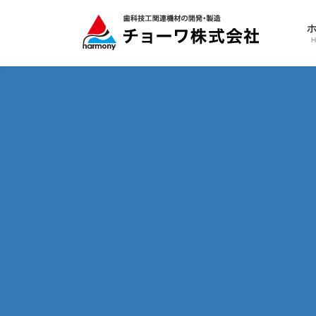
コ
ナ
ン
ビ
テ
ゲ
ン
ー
ツ
シ
へ
ョ
ス
ン
キ
に
ッ
移
プ
動