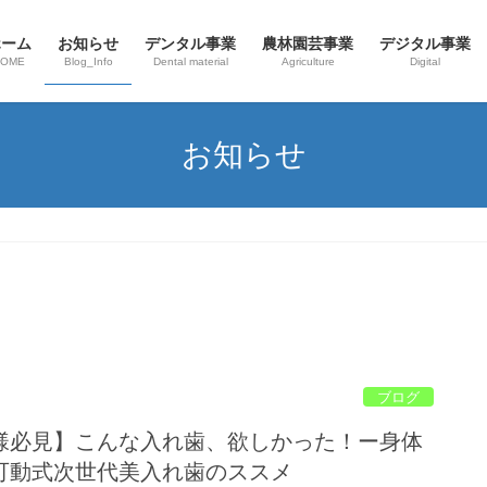
ホーム
お知らせ
デンタル事業
農林園芸事業
デジタル事業
HOME
Blog_Info
Dental material
Agriculture
Digital
お知らせ
ブログ
様必見】こんな入れ歯、欲しかった！ー身体
可動式次世代美入れ歯のススメ