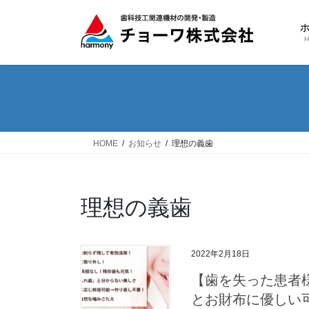
コ
ナ
ン
ビ
テ
ゲ
ン
ー
ツ
シ
へ
ョ
ス
ン
キ
に
ッ
移
HOME
お知らせ
理想の義歯
プ
動
理想の義歯
2022年2月18日
【歯を失った患者
とお財布に優しい