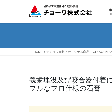
コ
ナ
ン
ビ
テ
ゲ
ン
ー
ツ
シ
へ
ョ
ス
ン
キ
に
ッ
移
HOME
デンタル事業
オリジナル商品
CHOWA PLAS
プ
動
義歯埋没及び咬合器付着
ブルなプロ仕様の石膏