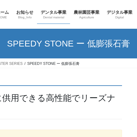
ホーム
お知らせ
デンタル事業
農林園芸事業
デジタル事業
HOME
Blog_Info
Dental material
Agriculture
Digital
SPEEDY STONE ー 低膨張石膏
TER SERIES
SPEEDY STONE ー 低膨張石膏
に供用できる高性能でリーズナ